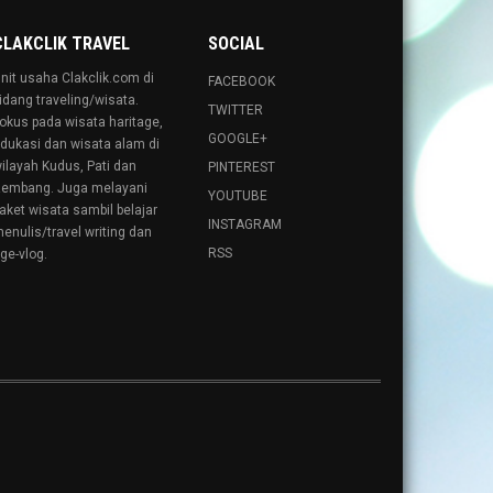
CLAKCLIK TRAVEL
SOCIAL
nit usaha Clakclik.com di
FACEBOOK
idang traveling/wisata.
TWITTER
okus pada wisata haritage,
GOOGLE+
dukasi dan wisata alam di
ilayah Kudus, Pati dan
PINTEREST
embang. Juga melayani
YOUTUBE
aket wisata sambil belajar
INSTAGRAM
enulis/travel writing dan
RSS
ge-vlog.