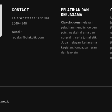
CONTACT
PELATIHAN DAN
KERJASAMA
Telp/Whatsapp
: +62 813-
U
Clakclik.com
melayani
b
2549-4940
pelatihan menulis: cerpen,
F
Surel
:
puisi, naskah drama dan
e
redaksi@clakclik.com
scrip film, serta jurnalistik.
w
Juga melayani kerjasama
R
kegiatan: lomba, pameran,
p
dan lain-lain;
m
n
.web.id