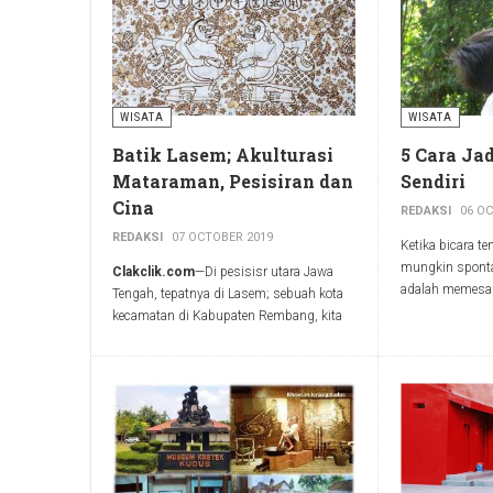
Sungai Juwana.
menghubungkan
perahu naga it
itu naik diatas 
kursi yang ter
pelampung. Sej
naga melaju pel
WISATA
WISATA
Batik Lasem; Akulturasi
5 Cara Jad
Mataraman, Pesisiran dan
Sendiri
Cina
REDAKSI
06 O
REDAKSI
07 OCTOBER 2019
Ketika bicara te
mungkin spontan
Clakclik.com
—Di pesisisr utara Jawa
adalah memesan
Tengah, tepatnya di Lasem; sebuah kota
kereta, mengamb
kecamatan di Kabupaten Rembang, kita
dan melakukan p
akan menjumpai sisa-sisa peninggalan
yang jauh. Pada
masa lalu yang masih tetap hidup hingga
pun bisa jadi 
hari ini. Jantungnya tetap berdenyut di
lokasi atau akti
tengah gempuran jaman yang seolah tak
piknik. Tak sela
kenal ampun. Semangat untuk bertahan
pelesir, apalagi
itu antara lain bisa kita temukan dalam
terbatas. Jadila
selembar kain batik.
sendiri dengan c