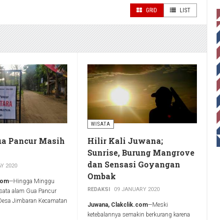
GRID
LIST
WISATA
ua Pancur Masih
Hilir Kali Juwana;
Sunrise, Burung Mangrove
dan Sensasi Goyangan
Y 2020
Ombak
.com
—Hingga Minggu
REDAKSI
09 JANUARY 2020
sata alam Gua Pancur
 Desa Jimbaran Kecamatan
Juwana, Clakclik.com
—Meski
en Pati, Jawa Tengah yang
ketebalannya semakin berkurang karena