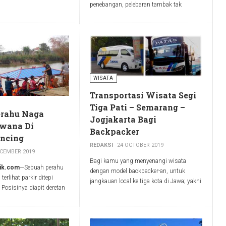
h satu lokasi wisata
penebangan, pelebaran tambak tak
abupaten Pati masih
terkendali dan timbunan sampah yang
mematikan tunas-tunas muda, hutan
mangrove muara Sungai Juwana adalah
tempat habitat ribuan burung.
WISATA
Transportasi Wisata Segi
Tiga Pati – Semarang –
erahu Naga
Jogjakarta Bagi
uwana Di
Backpacker
ncing
REDAKSI
24 OCTOBER 2019
ECEMBER 2019
Bagi kamu yang menyenangi wisata
lik.com
—Sebuah perahu
dengan model backpacker-an, untuk
terlihat parkir ditepi
jangkauan local ke tiga kota di Jawa; yakni
Posisinya diapit deretan
Pati, Semarang dan Jogjakarta, kamu bisa
yang juga sedang parkir.
mencoba beberapa moda transportasi
pa orang berbondong ke
darat yang tersedia saat ini.
n berambal yang