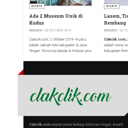
WISATA
WISATA
Ada 2 Museum Unik di
Lasem, Ti
Kudus
Rembang
REDAKSI
02 OCTOBER 2019
REDAKSI
02 O
Clakclik.com, 2 Oktober 2019—Kudus
Clakclik.com,
adalah sebuah kota kabupaten di Jawa
adalah nama se
Tengah. Posisinya berada di lintasan jalur
Kabupaten Rem
pantura. Kudus berada ditengah antara
Terletak di pes
Semarang-Demak dan Pati-Rembang.
dijuluki 'Tiongk
panjang, buday
Kabupaten yang lebih dikenal sebagai
unik. Selain it
kota kretek ini memiliki 2 destinasi wisata
keindahan alam 
museum yang keduanya merupakan
Potensi haritag
satu-satunya di Indonesia; yakni
ragam kuliner
Museum Kretek dan Museum Jenang.
menjadi salah 
baik lokal maup
beberapa keung
membuatnya lay
Clakclik.com
adalah portal berbagi informasi ringan, kreatif,