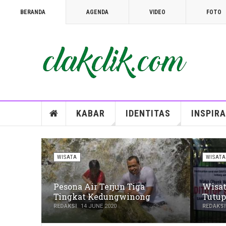
BERANDA
AGENDA
VIDEO
FOTO
TOPIC
SUPER USER
06 S
WISATA
Ekowisata; Belajar M
KABAR
IDENTITAS
INSPIRA
WISATA
WISATA
Pesona Air Terjun Tiga
Wisat
Tingkat Kedungwinong
Tutup
REDAKSI
14 JUNE 2020
REDAKSI