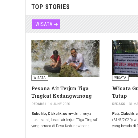
TOP STORIES
WISATA
WISATA
WISATA
Pesona Air Terjun Tiga
Wisata G
Tingkat Kedungwinong
Tutup
REDAKSI
14 JUNE 2020
REDAKSI
31 MA
Sukolilo, Clakclik.com
—Umumnya
Pati, Clakclik
bukit karst, lokasi air terjun ‘Tiga Tingkat’
(31/5/2020) wi
yang berada di Desa Kedungwinong,
yang berada di
Kecamatan Sukolilo, Pati, Jawa Tengah
Kayen, Kabupat