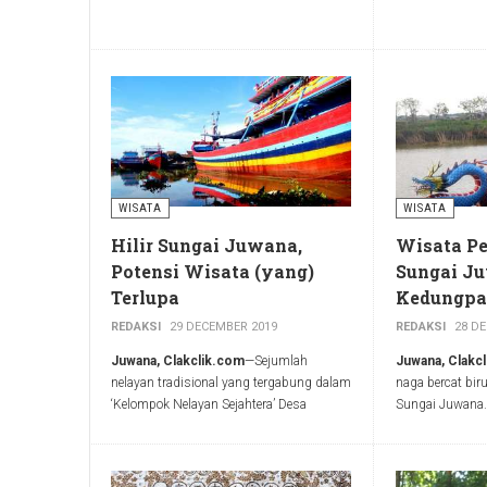
dikeliligi oleh batuan kast berwarna
merupakan sala
cokelat. Meski begitu, warga tetap bisa
terkemuka di K
bercocok tanam palawija utamanya
ditutup.
jagung pada bebatuan itu.
WISATA
WISATA
Hilir Sungai Juwana,
Wisata P
Potensi Wisata (yang)
Sungai J
Terlupa
Kedungpa
REDAKSI
29 DECEMBER 2019
REDAKSI
28 D
Juwana, Clakclik.com
—Sejumlah
Juwana, Clakc
nelayan tradisional yang tergabung dalam
naga bercat biru 
‘Kelompok Nelayan Sejahtera’ Desa
Sungai Juwana. 
Bumirejo, Kecamatan Juwana, Kabupaten
perahu nelayan 
Pati, Jawa Tengah sudah lama
Terlihat bebera
menggagas pengembangan wisata
sebuah platara