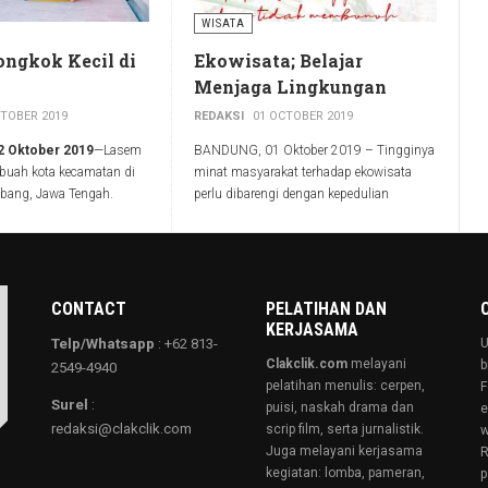
WISATA
ongkok Kecil di
Ekowisata; Belajar
Menjaga Lingkungan
CTOBER 2019
REDAKSI
01 OCTOBER 2019
 2 Oktober 2019
—Lasem
BANDUNG, 01 Oktober 2019 – Tingginya
buah kota kecamatan di
minat masyarakat terhadap ekowisata
bang, Jawa Tengah.
perlu dibarengi dengan kepedulian
isir utara Jawa, Lasem yang
menjaga lingkungan. Karakter kepedulian
ok Kecil' ini punya sejarah
melestarikan lingkungan wajib
a dan etnis yang sangat
ditanamkan sejak dini. Jika tidak, alam
u, Lasem juga punya
terancam rusak akibat ulah manusia.
yang eksotik.
CONTACT
PELATIHAN DAN
e, keindahan alam dan
KERJASAMA
Telp/Whatsapp
: +62 813-
U
-nya membuat Lasem
Clakclik.com
melayani
b
2549-4940
satu magnet wisatawan
pelatihan menulis: cerpen,
F
un manca negara. Berikut
Surel
:
puisi, naskah drama dan
e
gulan Lasem yang
redaksi@clakclik.com
scrip film, serta jurnalistik.
w
ak untuk dikunjungi:
Juga melayani kerjasama
R
kegiatan: lomba, pameran,
p