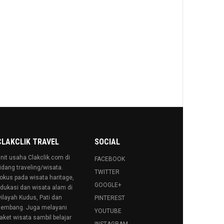
CLAKCLIK TRAVEL
SOCIAL
nit usaha Clakclik.com di
FACEBOOK
idang traveling/wisata.
TWITTER
okus pada wisata haritage,
GOOGLE+
dukasi dan wisata alam di
ilayah Kudus, Pati dan
PINTEREST
embang. Juga melayani
YOUTUBE
aket wisata sambil belajar