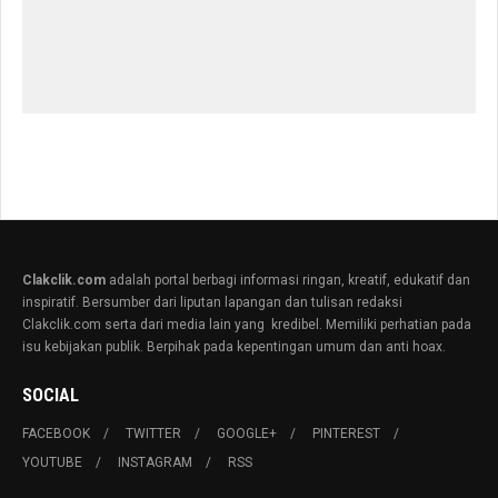
Clakclik.com
adalah portal berbagi informasi ringan, kreatif, edukatif dan
inspiratif. Bersumber dari liputan lapangan dan tulisan redaksi
Clakclik.com serta dari media lain yang kredibel. Memiliki perhatian pada
isu kebijakan publik. Berpihak pada kepentingan umum dan anti hoax.
SOCIAL
FACEBOOK
TWITTER
GOOGLE+
PINTEREST
YOUTUBE
INSTAGRAM
RSS