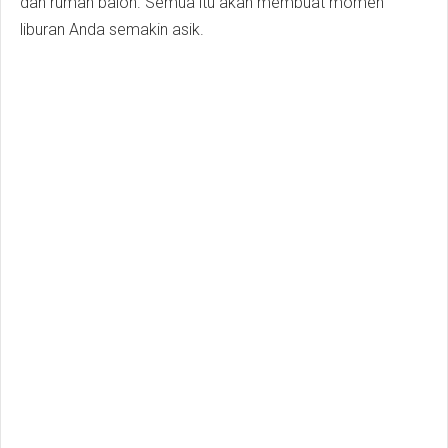
dan rumah balon. Semua itu akan membuat momen
liburan Anda semakin asik.