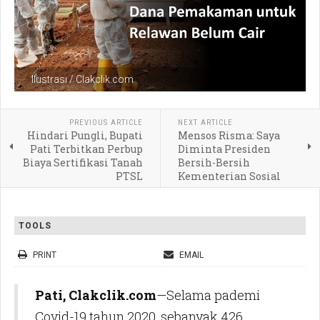
Ilustrasi / Clakclik.com
PREVIOUS ARTICLE
NEXT ARTICLE
Hindari Pungli, Bupati
Mensos Risma: Saya
Pati Terbitkan Perbup
Diminta Presiden
Biaya Sertifikasi Tanah
Bersih-Bersih
PTSL
Kementerian Sosial
TOOLS
PRINT
EMAIL
Pati, Clakclik.com
—Selama pademi
Covid-19 tahun 2020, sebanyak 426