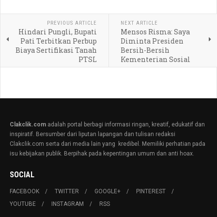
PREVIOUS ARTICLE
NEXT ARTICLE
Hindari Pungli, Bupati
Mensos Risma: Saya
Pati Terbitkan Perbup
Diminta Presiden
Biaya Sertifikasi Tanah
Bersih-Bersih
PTSL
Kementerian Sosial
Clakclik.com
adalah portal berbagi informasi ringan, kreatif, edukatif dan
inspiratif. Bersumber dari liputan lapangan dan tulisan redaksi
Clakclik.com serta dari media lain yang kredibel. Memiliki perhatian pada
isu kebijakan publik. Berpihak pada kepentingan umum dan anti hoax.
SOCIAL
FACEBOOK
TWITTER
GOOGLE+
PINTEREST
YOUTUBE
INSTAGRAM
RSS