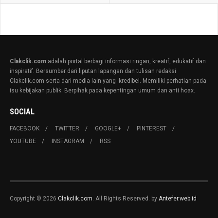
Clakclik.com
adalah portal berbagi informasi ringan, kreatif, edukatif dan
inspiratif. Bersumber dari liputan lapangan dan tulisan redaksi
Clakclik.com serta dari media lain yang kredibel. Memiliki perhatian pada
isu kebijakan publik. Berpihak pada kepentingan umum dan anti hoax.
SOCIAL
FACEBOOK
TWITTER
GOOGLE+
PINTEREST
YOUTUBE
INSTAGRAM
RSS
Copyright © 2026
Clakclik.com
. All Rights Reserved. by
Antefer.web.id