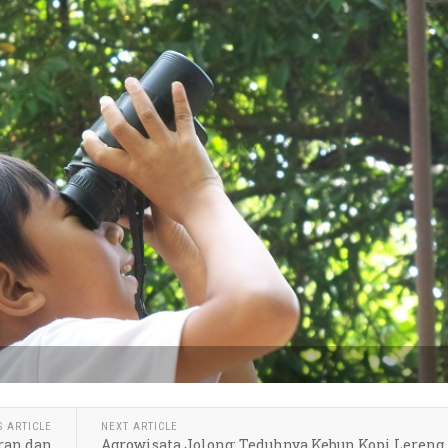
S ARTICLE
NEXT ARTICLE
ran dan
Agrowisata Jolong; Teduhnya Kebun Kopi Lereng