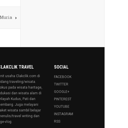
 Muria
CLAKCLIK TRAVEL
SOCIAL
nit usaha Clakclik.com di
FACEBOOK
idang traveling/wisata.
TWITTER
okus pada wisata haritage,
GOOGLE+
dukasi dan wisata alam di
ilayah Kudus, Pati dan
PINTEREST
embang. Juga melayani
YOUTUBE
aket wisata sambil belajar
INSTAGRAM
enulis/travel writing dan
RSS
ge-vlog.