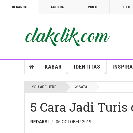
BERANDA
AGENDA
VIDEO
FOTO
TOPIC
SUPER USER
06 SEPTEMBER 2019
WISATA
Ekowisata; Belajar Menjaga Lingkungan
KABAR
IDENTITAS
INSPIRA
YOU ARE HERE:
WISATA
5 Cara Jadi Turis 
REDAKSI
06 OCTOBER 2019