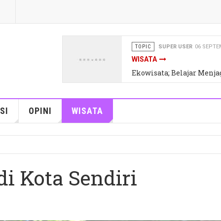
TOPIC
REDAKSI
06 SEPTEMBER
INSPIRASI
Awas, Tertipu Hoax Kese
SI
OPINI
WISATA
di Kota Sendiri