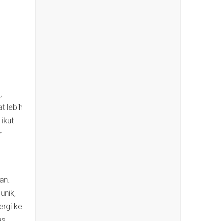
,
t lebih
 ikut
r
an.
unik,
ergi ke
as