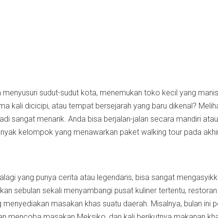
da menyusuri sudut-sudut kota, menemukan toko kecil yang manis
a kali dicicipi, atau tempat bersejarah yang baru dikenal? Meliha
jadi sangat menarik. Anda bisa berjalan-jalan secara mandiri atau
nyak kelompok yang menawarkan paket walking tour pada akhi
apalagi yang punya cerita atau legendaris, bisa sangat mengasyikk
n sebulan sekali menyambangi pusat kuliner tertentu, restoran 
menyediakan masakan khas suatu daerah. Misalnya, bulan ini p
pan mencoba masakan Meksiko, dan kali berikutnya makanan kh