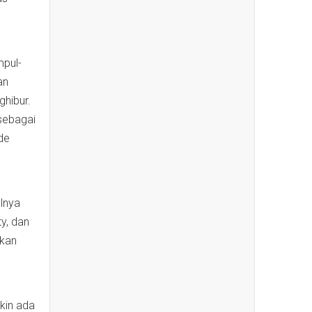
mpul-
an
ghibur.
 sebagai
de
alnya
y, dan
rkan
kin ada