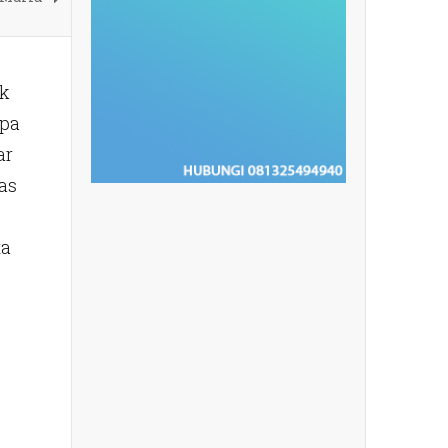
ak
apa
ar
as
ta