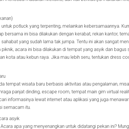
kanan)
untuk potluck yang terpenting, melainkan kebersamaannya. Ku
 bersama ini bisa dilakukan dengan kerabat, rekan kantor, tem
u sahabat yang sudah lama tak jumpa. Tentu ini akan sangat men
iknik, acara ini bisa dilakukan di tempat yang asyik dan bagus
man kota atau kebun raya. Jika mau lebih seru, tentukan dress co
aru
ada tempat wisata baru berbasis aktivitas atau pengalaman, mis
raga panjat dinding, escape room, tempat main gim virtual realit
ncari informasinya lewat internet atau aplikasi yang juga menawa
ksi semacam itu.
ara asyik
Acara apa yang menyenangkan untuk didatangi pekan ini? Mung