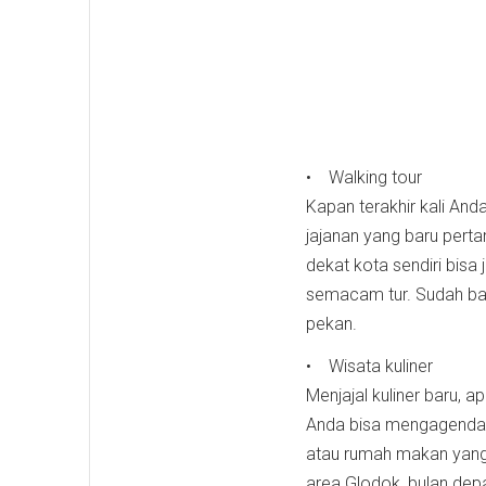
• Walking tour
Kapan terakhir kali An
jajanan yang baru pertam
dekat kota sendiri bisa 
semacam tur. Sudah ba
pekan.
• Wisata kuliner
Menjajal kuliner baru, 
Anda bisa mengagendaka
atau rumah makan yang 
area Glodok, bulan de