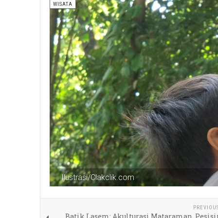
WISATA
Ilustrasi/Clakclik.com
PREVIOU
Batik Lasem; Akulturasi Mataraman, Pesisi