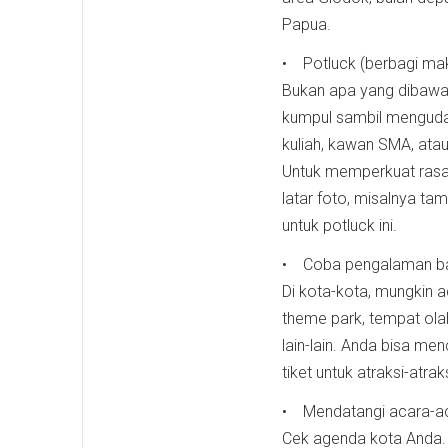
Papua.
• Potluck (berbagi ma
Bukan apa yang dibawa 
kumpul sambil mengudap
kuliah, kawan SMA, ata
Untuk memperkuat rasa p
latar foto, misalnya ta
untuk potluck ini.
• Coba pengalaman b
Di kota-kota, mungkin 
theme park, tempat olah
lain-lain. Anda bisa me
tiket untuk atraksi-atra
• Mendatangi acara-ac
Cek agenda kota Anda. 