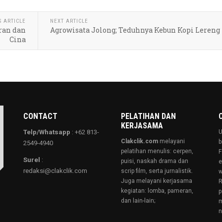
S ARTICLE
NEXT ARTICLE
ran dan
Agrowisata Jolong; Teduhnya Kebun Kopi Lereng
Cina
CONTACT
PELATIHAN DAN
KERJASAMA
Telp/Whatsapp
: +62 813-
U
Clakclik.com
melayani
b
2549-4940
pelatihan menulis: cerpen,
F
Surel
:
puisi, naskah drama dan
e
redaksi@clakclik.com
scrip film, serta jurnalistik.
w
Juga melayani kerjasama
R
kegiatan: lomba, pameran,
p
dan lain-lain;
m
n