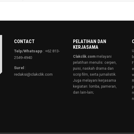
CONTACT
PELATIHAN DAN
KERJASAMA
Telp/Whatsapp
: +62 813-
U
Clakclik.com
melayani
b
2549-4940
pelatihan menulis: cerpen,
F
Surel
:
puisi, naskah drama dan
e
redaksi@clakclik.com
scrip film, serta jurnalistik.
w
Juga melayani kerjasama
R
kegiatan: lomba, pameran,
p
dan lain-lain;
m
n