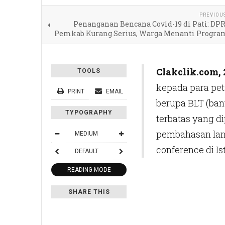
PREVIOU
Penanganan Bencana Covid-19 di Pati: DPR
Pemkab Kurang Serius, Warga Menanti Progra
Clakclik.com, 
TOOLS
kepada para pet
PRINT
EMAIL
berupa BLT (ban
TYPOGRAPHY
terbatas yang d
pembahasan lanj
MEDIUM
conference di Is
DEFAULT
READING MODE
SHARE THIS