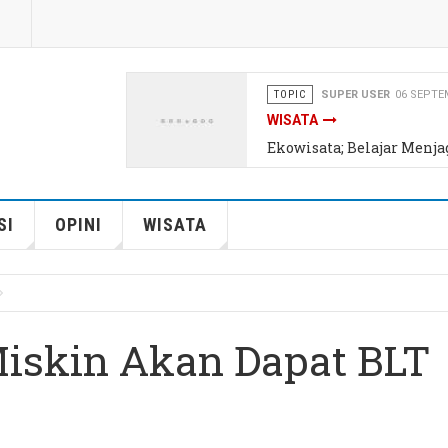
TOPIC
REDAKSI
06 SEPTEMBER
INSPIRASI
Awas, Tertipu Hoax Kese
SI
OPINI
WISATA
 Miskin Akan Dapat BLT