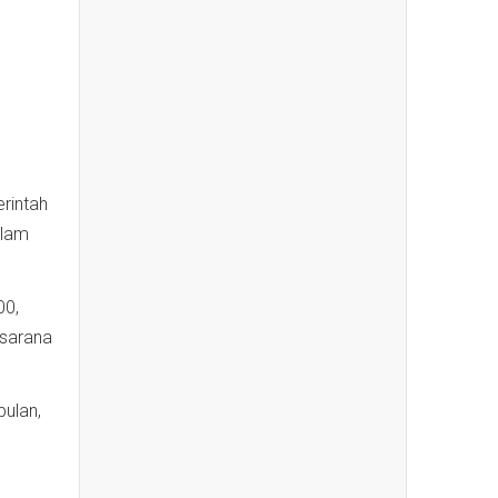
erintah
alam
00,
 sarana
ulan,