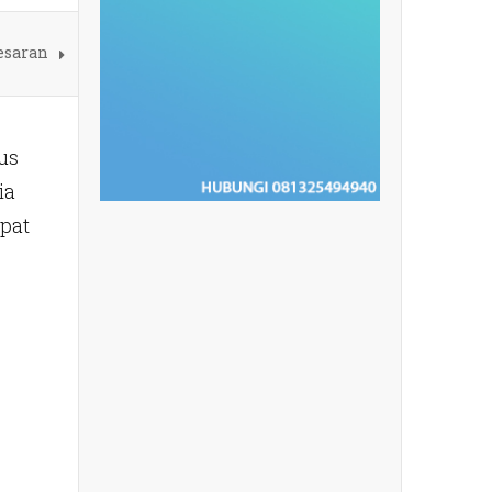
besaran
us
ia
apat