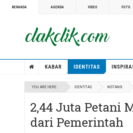
BERANDA
AGENDA
VIDEO
FOTO
TOPIC
SUPER USER
06 SEPTEMBER 2019
WISATA
Ekowisata; Belajar Menjaga Lingkungan
KABAR
IDENTITAS
INSPIRA
YOU ARE HERE:
IDENTITAS
INSTANSI
2,44 Juta Petani
dari Pemerintah