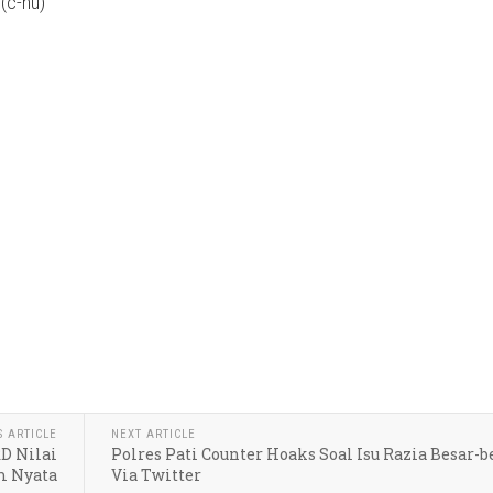
(c-hu)
S ARTICLE
NEXT ARTICLE
D Nilai
Polres Pati Counter Hoaks Soal Isu Razia Besar-
m Nyata
Via Twitter