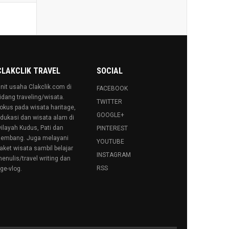
CLAKCLIK TRAVEL
SOCIAL
nit usaha Clakclik.com di
FACEBOOK
idang traveling/wisata.
TWITTER
okus pada wisata haritage,
GOOGLE+
dukasi dan wisata alam di
ilayah Kudus, Pati dan
PINTEREST
embang. Juga melayani
YOUTUBE
aket wisata sambil belajar
INSTAGRAM
enulis/travel writing dan
RSS
ge-vlog.