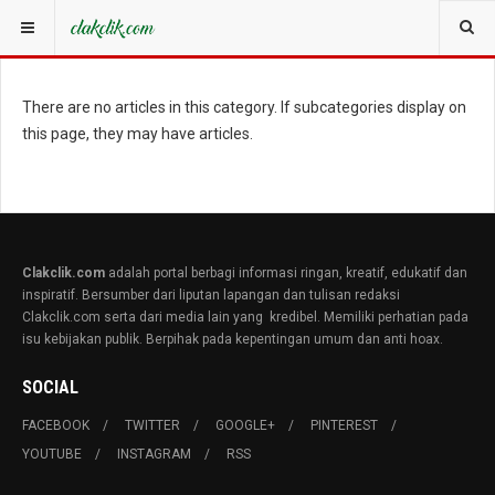
YOU ARE HERE:
There are no articles in this category. If subcategories display on
this page, they may have articles.
Clakclik.com
adalah portal berbagi informasi ringan, kreatif, edukatif dan
inspiratif. Bersumber dari liputan lapangan dan tulisan redaksi
Clakclik.com serta dari media lain yang kredibel. Memiliki perhatian pada
isu kebijakan publik. Berpihak pada kepentingan umum dan anti hoax.
SOCIAL
FACEBOOK
TWITTER
GOOGLE+
PINTEREST
YOUTUBE
INSTAGRAM
RSS