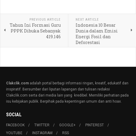
PREVIOUS ARTICLE
NEXT ARTICLE
Tahun Ini Formasi Guru
Indonesia 10 Besar
PPPK Dibuka Sebanyak
Dunia dalam Emisi
419.146
Energi Fosil dan
Deforestasi
Clakclik.com
adalah portal berbagi informasi ringan, kreatif, edukatif dan
inspiratif. Bersumber dari liputan lapangan dan tulisan redaksi
Clakclik.com serta dari media lain yang kredibel. Memiliki perhatian pada
isu kebijakan publik. Berpihak pada kepentingan umum dan anti hoax.
SOCIAL
FACEBOOK
TWITTER
GOOGLE+
PINTEREST
YOUTUBE
INSTAGRAM
RSS