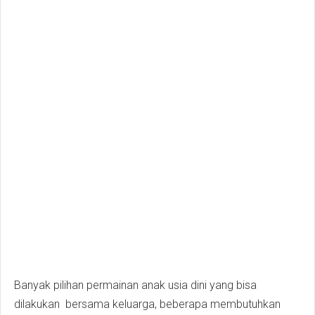
Banyak pilihan permainan anak usia dini yang bisa
dilakukan bersama keluarga, beberapa membutuhkan