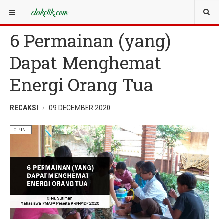
YOU ARE HERE:
IDENTITAS
OPINI
6 Permainan (yang)
Dapat Menghemat
Energi Orang Tua
REDAKSI
09 DECEMBER 2020
OPINI