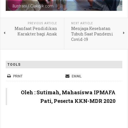
Ilustrasi / Clakclik.com
PREVIOUS ARTICLE
NEXT ARTICLE
Manfaat Pendidikan
Menjaga Kesehatan
Karakter bagi Anak
Tubuh Saat Pandemi
Covid-19
TOOLS
PRINT
EMAIL
Oleh : Sutimah, Mahasiswa IPMAFA
Pati, Peserta KKN-MDR 2020