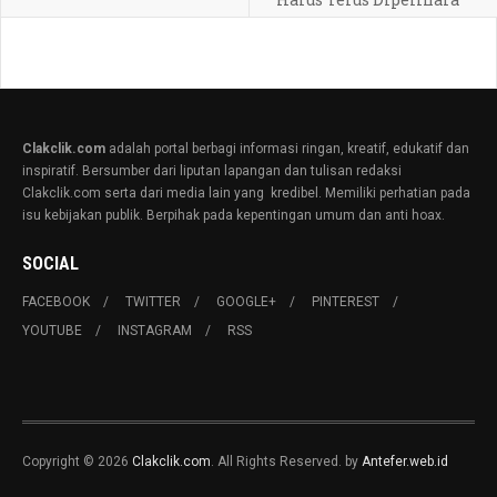
Clakclik.com
adalah portal berbagi informasi ringan, kreatif, edukatif dan
inspiratif. Bersumber dari liputan lapangan dan tulisan redaksi
Clakclik.com serta dari media lain yang kredibel. Memiliki perhatian pada
isu kebijakan publik. Berpihak pada kepentingan umum dan anti hoax.
SOCIAL
FACEBOOK
TWITTER
GOOGLE+
PINTEREST
YOUTUBE
INSTAGRAM
RSS
Copyright © 2026
Clakclik.com
. All Rights Reserved. by
Antefer.web.id