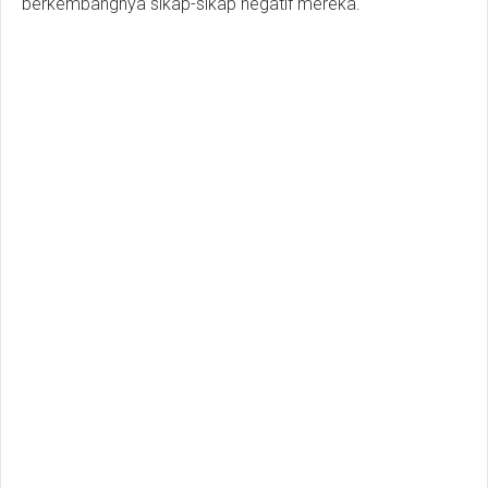
berkembangnya sikap-sikap negatif mereka.