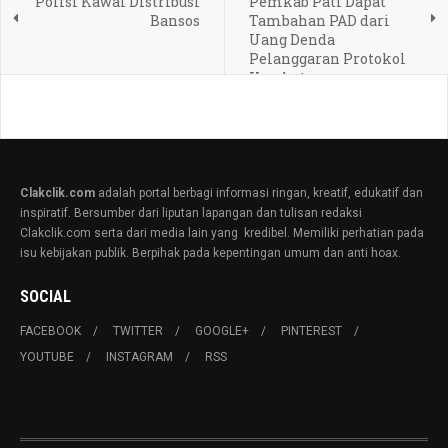
Polisi Kawal Distribusi
Pemkab Pati Dapat
Bansos
Tambahan PAD dari
Uang Denda
Pelanggaran Protokol
Kesehatan
Clakclik.com
adalah portal berbagi informasi ringan, kreatif, edukatif dan
inspiratif. Bersumber dari liputan lapangan dan tulisan redaksi
Clakclik.com serta dari media lain yang kredibel. Memiliki perhatian pada
isu kebijakan publik. Berpihak pada kepentingan umum dan anti hoax.
SOCIAL
FACEBOOK
TWITTER
GOOGLE+
PINTEREST
YOUTUBE
INSTAGRAM
RSS