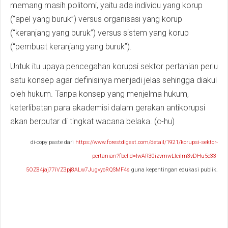
memang masih politomi, yaitu ada individu yang korup
(“apel yang buruk”) versus organisasi yang korup
(“keranjang yang buruk”) versus sistem yang korup
(“pembuat keranjang yang buruk”).
Untuk itu upaya pencegahan korupsi sektor pertanian perlu
satu konsep agar definisinya menjadi jelas sehingga diakui
oleh hukum. Tanpa konsep yang menjelma hukum,
keterlibatan para akademisi dalam gerakan antikorupsi
akan berputar di tingkat wacana belaka. (c-hu)
di-copy paste dari
https://www.forestdigest.com/detail/1921/korupsi-sektor-
pertanian?fbclid=IwAR30izvmwLIcilm3vDHu5c33-
5OZ84jaj77iVZ3pj8ALw7JugvyoRQSMF4s
guna kepentingan edukasi publik.