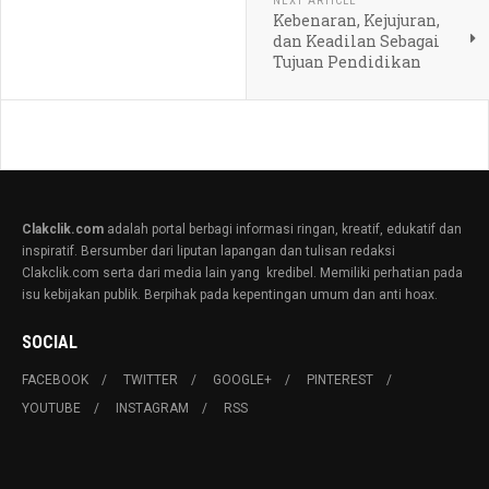
NEXT ARTICLE
Kebenaran, Kejujuran,
dan Keadilan Sebagai
Tujuan Pendidikan
Clakclik.com
adalah portal berbagi informasi ringan, kreatif, edukatif dan
inspiratif. Bersumber dari liputan lapangan dan tulisan redaksi
Clakclik.com serta dari media lain yang kredibel. Memiliki perhatian pada
isu kebijakan publik. Berpihak pada kepentingan umum dan anti hoax.
SOCIAL
FACEBOOK
TWITTER
GOOGLE+
PINTEREST
YOUTUBE
INSTAGRAM
RSS