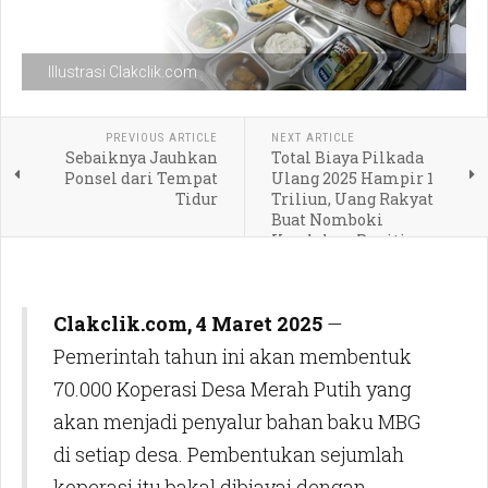
Illustrasi Clakclik.com
PREVIOUS ARTICLE
NEXT ARTICLE
Sebaiknya Jauhkan
Total Biaya Pilkada
Ponsel dari Tempat
Ulang 2025 Hampir 1
Tidur
Triliun, Uang Rakyat
Buat Nomboki
Kesalahan Panitia
Clakclik.com, 4 Maret 2025
—
Pemerintah tahun ini akan membentuk
70.000 Koperasi Desa Merah Putih yang
akan menjadi penyalur bahan baku MBG
di setiap desa. Pembentukan sejumlah
koperasi itu bakal dibiayai dengan