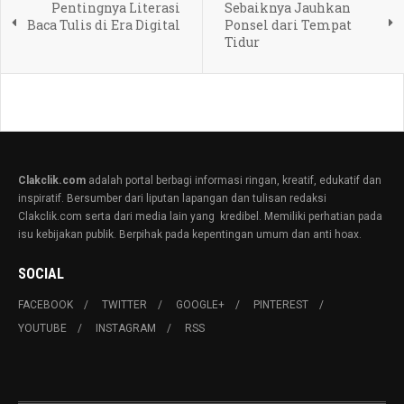
Pentingnya Literasi
Sebaiknya Jauhkan
Baca Tulis di Era Digital
Ponsel dari Tempat
Tidur
Clakclik.com
adalah portal berbagi informasi ringan, kreatif, edukatif dan
inspiratif. Bersumber dari liputan lapangan dan tulisan redaksi
Clakclik.com serta dari media lain yang kredibel. Memiliki perhatian pada
isu kebijakan publik. Berpihak pada kepentingan umum dan anti hoax.
SOCIAL
FACEBOOK
TWITTER
GOOGLE+
PINTEREST
YOUTUBE
INSTAGRAM
RSS