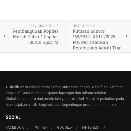
PREVIOUS ARTICLE
NEXT ARTICLE
Pembangunan Kopdes
Putusan nomor
Merah Putih: 1 Kopdes
169/PUU-XXIII/2025:
Butuh Rp2,5 M
MK Perintahkan
Perempuan Ada di Tiap
AKD dan Kursi
Pimpinan
Clakclik.com
adalah portal berbagi informasi ringan, kreatif, edukatif dan
inspiratif. Bersumber dari liputan lapangan dan tulisan redaksi
Clakclik.com serta dari media lain yang kredibel. Memiliki perhatian pada
isu kebijakan publik. Berpihak pada kepentingan umum dan anti hoax.
SOCIAL
FACEBOOK
TWITTER
GOOGLE+
PINTEREST