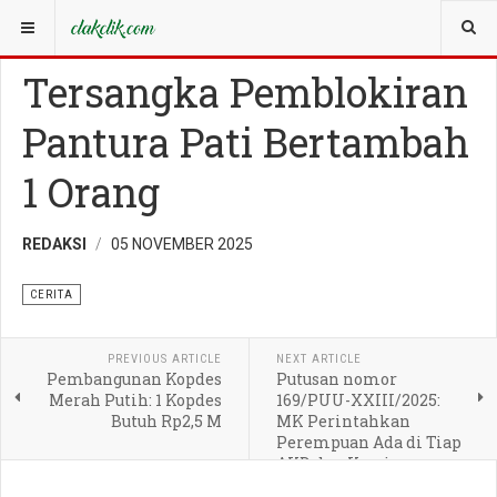
YOU ARE HERE:
CERITA
Tersangka Pemblokiran
Pantura Pati Bertambah
1 Orang
REDAKSI
05 NOVEMBER 2025
CERITA
PREVIOUS ARTICLE
NEXT ARTICLE
Pembangunan Kopdes
Putusan nomor
Merah Putih: 1 Kopdes
169/PUU-XXIII/2025:
Butuh Rp2,5 M
MK Perintahkan
Perempuan Ada di Tiap
AKD dan Kursi
Pimpinan