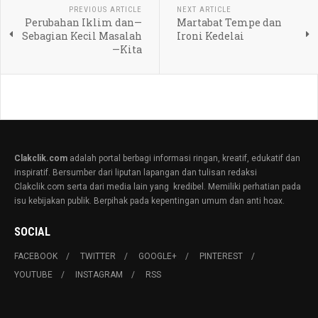
PREVIOUS ARTICLE
NEXT ARTICLE
Perubahan Iklim dan—
Martabat Tempe dan
Sebagian Kecil Masalah
Ironi Kedelai
—Kita
Clakclik.com
adalah portal berbagi informasi ringan, kreatif, edukatif dan
inspiratif. Bersumber dari liputan lapangan dan tulisan redaksi
Clakclik.com serta dari media lain yang kredibel. Memiliki perhatian pada
isu kebijakan publik. Berpihak pada kepentingan umum dan anti hoax.
SOCIAL
FACEBOOK
TWITTER
GOOGLE+
PINTEREST
YOUTUBE
INSTAGRAM
RSS