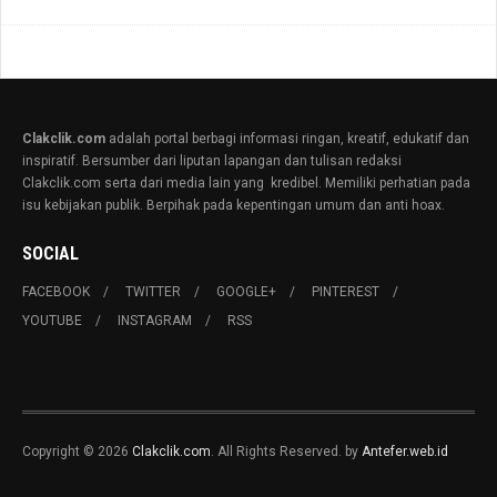
Clakclik.com
adalah portal berbagi informasi ringan, kreatif, edukatif dan
inspiratif. Bersumber dari liputan lapangan dan tulisan redaksi
Clakclik.com serta dari media lain yang kredibel. Memiliki perhatian pada
isu kebijakan publik. Berpihak pada kepentingan umum dan anti hoax.
SOCIAL
FACEBOOK
TWITTER
GOOGLE+
PINTEREST
YOUTUBE
INSTAGRAM
RSS
Copyright © 2026
Clakclik.com
. All Rights Reserved. by
Antefer.web.id