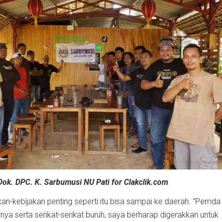
Dok. DPC. K. Sarbumusi NU Pati for Clakclik.com
kan-kebijakan penting seperti itu bisa sampai ke daerah. “Pemda 
ya serta serikat-serikat buruh, saya berharap digerakkan untuk