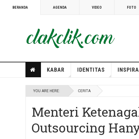
BERANDA
AGENDA
VIDEO
FOTO
TOPIC
SUPER USER
06 SEPTEMBER 2019
WISATA
Ekowisata; Belajar Menjaga Lingkungan
KABAR
IDENTITAS
INSPIRA
YOU ARE HERE:
CERITA
Menteri Ketenaga
Outsourcing Hany