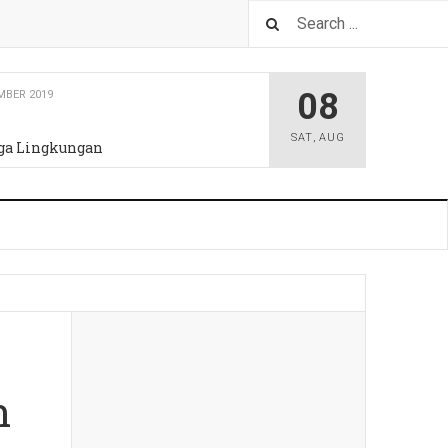
08
 2019
SAT
,
AUG
hatan
n