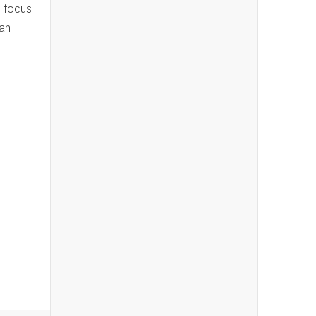
h focus
bah