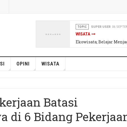
TOPIC
REDAKSI
06 SEPTEMBER
INSPIRASI
Awas, Tertipu Hoax Kese
SI
OPINI
WISATA
kerjaan Batasi
a di 6 Bidang Pekerjaa