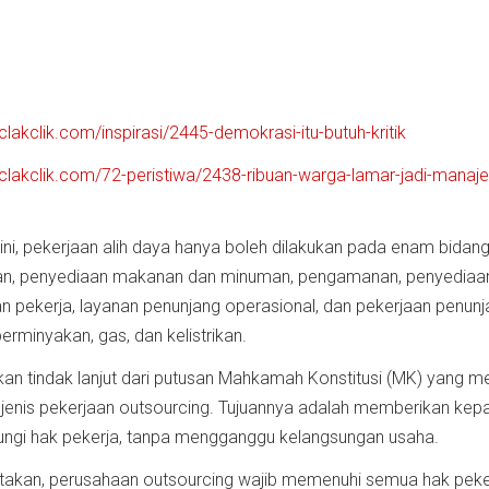
clakclik.com/inspirasi/2445-demokrasi-itu-butuh-kritik
clakclik.com/72-peristiwa/2438-ribuan-warga-lamar-jadi-manaje
ini, pekerjaan alih daya hanya boleh dilakukan pada enam bidang
ihan, penyediaan makanan dan minuman, pengamanan, penyediaa
 pekerja, layanan penunjang operasional, dan pekerjaan penunj
rminyakan, gas, dan kelistrikan.
an tindak lanjut dari putusan Mahkamah Konstitusi (MK) yang m
enis pekerjaan outsourcing. Tujuannya adalah memberikan kepa
ungi hak pekerja, tanpa mengganggu kelangsungan usaha.
atakan, perusahaan outsourcing wajib memenuhi semua hak peke