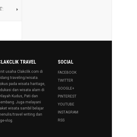
T:
CLAKCLIK TRAVEL
SOCIAL
nit usaha Clakclik.com di
FACEBOOK
idang traveling/wisata.
TWITTER
okus pada wisata haritage,
GOOGLE+
dukasi dan wisata alam di
ilayah Kudus, Pati dan
PINTEREST
embang. Juga melayani
YOUTUBE
aket wisata sambil belajar
INSTAGRAM
enulis/travel writing dan
RSS
ge-vlog.