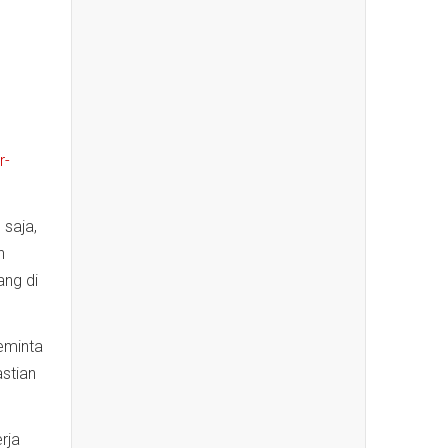
r-
 saja,
n
ang di
eminta
stian
rja