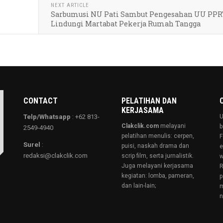
NEXT ARTICLE
Sarbumusi NU Pati Sambut Pengesahan UU PPR
Lindungi Martabat Pekerja Rumah Tangga
CONTACT
PELATIHAN DAN
KERJASAMA
Telp/Whatsapp
: +62 813-
U
Clakclik.com
melayani
b
2549-4940
pelatihan menulis: cerpen,
F
Surel
:
puisi, naskah drama dan
e
redaksi@clakclik.com
scrip film, serta jurnalistik.
w
Juga melayani kerjasama
R
kegiatan: lomba, pameran,
p
dan lain-lain;
m
n