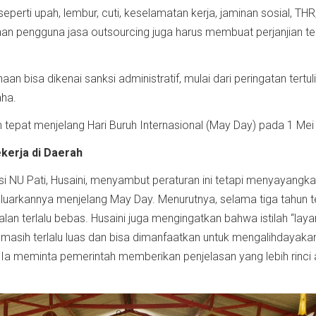
eperti upah, lembur, cuti, keselamatan kerja, jaminan sosial, THR
an pengguna jasa outsourcing juga harus membuat perjanjian ter
an bisa dikenai sanksi administratif, mulai dari peringatan tertul
ha.
an tepat menjelang Hari Buruh Internasional (May Day) pada 1 Mei
kerja di Daerah
i NU Pati, Husaini, menyambut peraturan ini tetapi menyayangk
uarkannya menjelang May Day. Menurutnya, selama tiga tahun te
jalan terlalu bebas. Husaini juga mengingatkan bahwa istilah “lay
masih terlalu luas dan bisa dimanfaatkan untuk mengalihdayakan
. Ia meminta pemerintah memberikan penjelasan yang lebih rinci