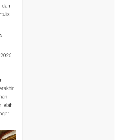
, dan
tulis
is
 2026.
an
rakhir
anan
 lebih
 agar