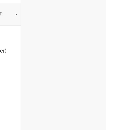
T:
er)